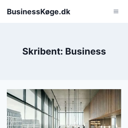
Fortsæt
BusinessKøge.dk
til
indhold
Skribent: Business